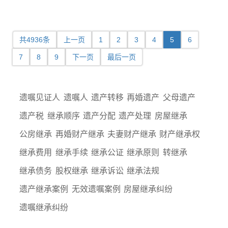
共4936条
上一页
1
2
3
4
5
6
7
8
9
下一页
最后一页
遗嘱见证人
遗嘱人
遗产转移
再婚遗产
父母遗产
遗产税
继承顺序
遗产分配
遗产处理
房屋继承
公房继承
再婚财产继承
夫妻财产继承
财产继承权
继承费用
继承手续
继承公证
继承原则
转继承
继承债务
股权继承
继承诉讼
继承法规
遗产继承案例
无效遗嘱案例
房屋继承纠纷
遗嘱继承纠纷