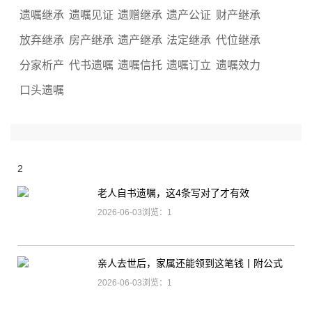
遗嘱继承
遗嘱见证
遗赠继承
遗产公证
财产继承
放弃继承
房产继承
遗产继承
法定继承
代位继承
分家析产
代书遗嘱
遗嘱信托
遗嘱订立
遗嘱效力
口头遗嘱
2
老人自书遗嘱，这4条写对了才有效
2026-06-03浏览：1
亲人去世后，家属还能领到这笔钱丨附公式
2026-06-03浏览：1