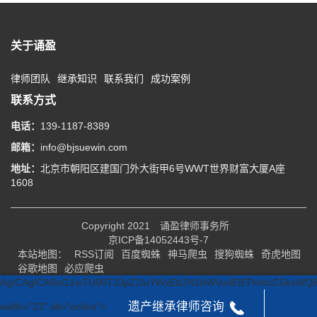
关于诵盈
律师团队
继承知识
联系我们
成功案例
联系方式
电话：
139-1187-8389
邮箱：
info@bjsuewin.com
地址：
北京市朝阳区建国门外大街甲6号WWT世界财富大厦A座
1608
Copyright 2021
诵盈律师事务所
京ICP备14052443号-7
本站地图：
RSS订阅
百度蜘蛛
神马爬虫
搜狗蜘蛛
奇虎地图
谷歌地图
必应爬虫
AgICAgICA8eG1wTU06T3JpZ2luYWx
遗产继承律师咨询