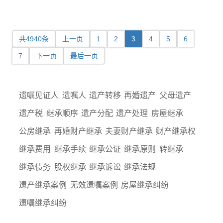
共4940条
上一页
1
2
3
4
5
6
7
下一页
最后一页
遗嘱见证人
遗嘱人
遗产转移
再婚遗产
父母遗产
遗产税
继承顺序
遗产分配
遗产处理
房屋继承
公房继承
再婚财产继承
夫妻财产继承
财产继承权
继承费用
继承手续
继承公证
继承原则
转继承
继承债务
股权继承
继承诉讼
继承法规
遗产继承案例
无效遗嘱案例
房屋继承纠纷
遗嘱继承纠纷