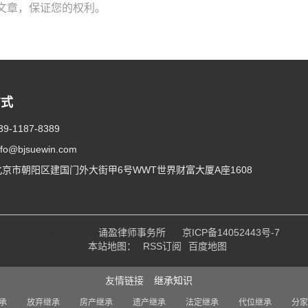
文章，保证您的权利。
方式
39-1187-8389
nfo@bjsuewin.com
北京市朝阳区建国门外大街甲6号WWT世界财富大厦A座1608
Copyright 2021
诵盈律师事务所
京ICP备14052443号-7
本站地图：
RSS订阅
百度地图
友情链接
继承知识
承
放弃继承
房产继承
遗产继承
法定继承
代位继承
分家