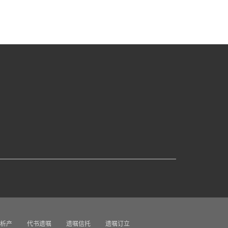
析产
代书遗嘱
遗嘱信托
遗嘱订立