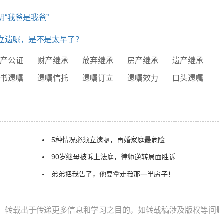
“我爸是我爸”
立遗嘱，是不是太早了？
遗产公证
财产继承
放弃继承
房产继承
遗产继承
代书遗嘱
遗嘱信托
遗嘱订立
遗嘱效力
口头遗嘱
5种情况必须立遗嘱，再婚家庭最危险
90岁继母被诉上法庭，律师逆转局面胜诉
弟弟把我告了，他要拿走我那一半房子！
，转载出于传递更多信息和学习之目的。如转载稿涉及版权等问