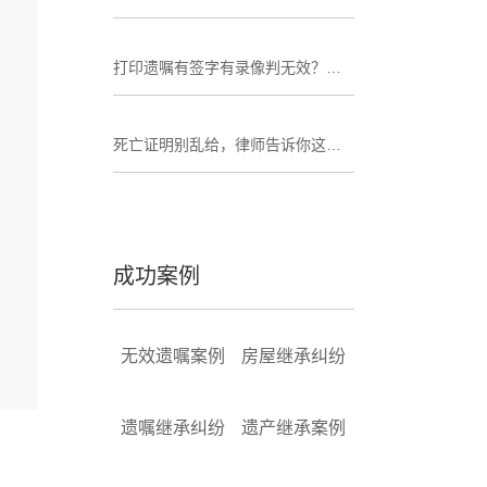
打印遗嘱有签字有录像判无效？破局思路来了
死亡证明别乱给，律师告诉你这张纸多重要
成功案例
无效遗嘱案例
房屋继承纠纷
遗嘱继承纠纷
遗产继承案例