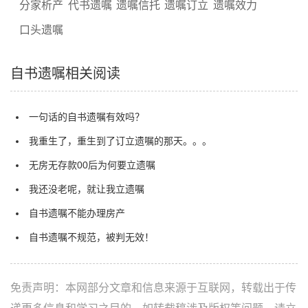
分家析产
代书遗嘱
遗嘱信托
遗嘱订立
遗嘱效力
口头遗嘱
自书遗嘱相关阅读
一句话的自书遗嘱有效吗？
我重生了，重生到了订立遗嘱的那天。。。
无房无存款00后为何要立遗嘱
我还没老呢，就让我立遗嘱
自书遗嘱不能办理房产
自书遗嘱不规范，被判无效！
免责声明：本网部分文章和信息来源于互联网，转载出于传